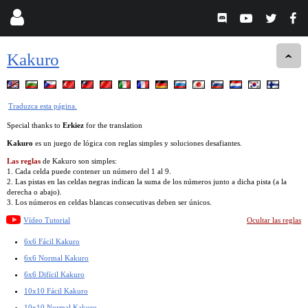
Kakuro
Traduzca esta página.
Special thanks to
Erkiez
for the translation
Kakuro
es un juego de lógica con reglas simples y soluciones desafiantes.
Las reglas
de Kakuro son simples:
1. Cada celda puede contener un número del 1 al 9.
2. Las pistas en las celdas negras indican la suma de los números junto a dicha pista (a la
derecha o abajo).
3. Los números en celdas blancas consecutivas deben ser únicos.
Vídeo Tutorial
Ocultar las reglas
6x6 Fácil Kakuro
6x6 Normal Kakuro
6x6 Difícil Kakuro
10x10 Fácil Kakuro
10x10 Normal Kakuro