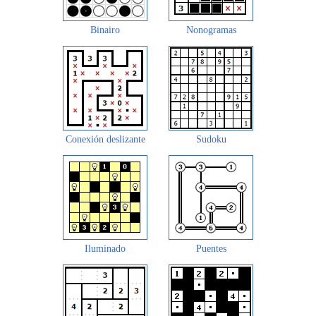
Binairo
Nonogramas
Conexión deslizante
Sudoku
Iluminado
Puentes