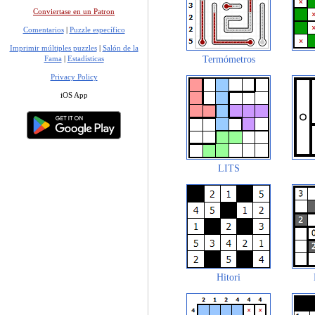
Conviertase en un Patron
Comentarios
|
Puzzle específico
Imprimir múltiples puzzles
|
Salón de la
Fama
|
Estadísticas
Termómetros
Privacy Policy
iOS App
LITS
Hitori