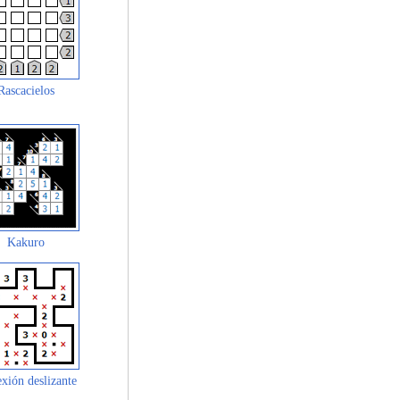
Rascacielos
Kakuro
xión deslizante