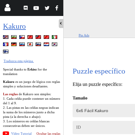
Kakuro
Pin Ads
Traduzca esta página.
Puzzle específico
Special thanks to
Erkiez
for the
translation
Kakuro
es un juego de lógica con reglas
Elija un puzzle específico:
simples y soluciones desafiantes.
Las reglas
de Kakuro son simples:
Tamaño
1. Cada celda puede contener un número
del 1 al 9.
2. Las pistas en las celdas negras indican
la suma de los números junto a dicha
pista (a la derecha o abajo).
3. Los números en celdas blancas
consecutivas deben ser únicos.
ID
Vídeo Tutorial
Ocultar las reglas