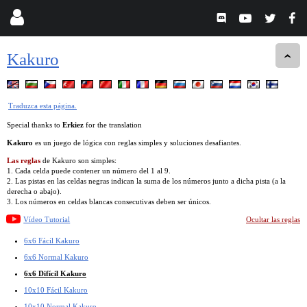
Kakuro
Traduzca esta página.
Special thanks to
Erkiez
for the translation
Kakuro
es un juego de lógica con reglas simples y soluciones desafiantes.
Las reglas
de Kakuro son simples:
1. Cada celda puede contener un número del 1 al 9.
2. Las pistas en las celdas negras indican la suma de los números junto a dicha pista (a la
derecha o abajo).
3. Los números en celdas blancas consecutivas deben ser únicos.
Vídeo Tutorial
Ocultar las reglas
6x6 Fácil Kakuro
6x6 Normal Kakuro
6x6 Difícil Kakuro
10x10 Fácil Kakuro
10x10 Normal Kakuro