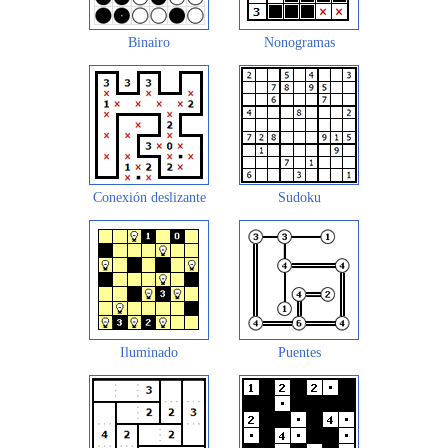
Binairo
Nonogramas
Conexión deslizante
Sudoku
Iluminado
Puentes