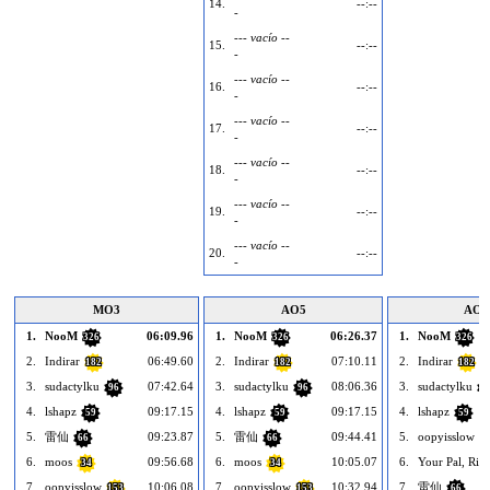
14.
--:--
-
--- vacío --
15.
--:--
-
--- vacío --
16.
--:--
-
--- vacío --
17.
--:--
-
--- vacío --
18.
--:--
-
--- vacío --
19.
--:--
-
--- vacío --
20.
--:--
-
MO3
AO5
AO1
1.
NooM
06:09.96
1.
NooM
06:26.37
1.
NooM
326
326
326
2.
Indirar
06:49.60
2.
Indirar
07:10.11
2.
Indirar
182
182
182
3.
sudactylku
07:42.64
3.
sudactylku
08:06.36
3.
sudactylku
96
96
9
4.
lshapz
09:17.15
4.
lshapz
09:17.15
4.
lshapz
59
59
59
5.
雷仙
09:23.87
5.
雷仙
09:44.41
5.
oopyisslow
66
66
1
6.
moos
09:56.68
6.
moos
10:05.07
6.
Your Pal, Ric
34
34
7.
oopyisslow
10:06.08
7.
oopyisslow
10:32.94
7.
雷仙
153
153
66