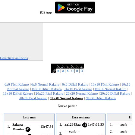
iOS App
Desactivar anuncios
|
Denunciar este anuncio
6x6 Fácil Kakuro
|
6x6 Normal Kakuro
|
6x6 Difícil Kakuro
|
10x10 Fácil Kakuro
|
10x10
Normal Kakuro
|
10x10 Difícil Kakuro
|
16x16 Fácil Kakuro
|
16x16 Normal Kakuro
|
16x16 Difícil Kakuro
|
20x20 Fácil Kakuro
|
20x20 Normal Kakuro
|
20x20 Difícil Kakuro
|
30x30 Fácil Kakuro
|
30x30 Normal Kakuro
|
30x30 Difícil Kakuro
Nuevo puzzle
Este mes
Esta semana
Ho
Sakura
1.
aa12345aa
1:47:38.53
1.
--- vacío ---
13
1.
13:47.84
Mimitsu
49
--- vacío --
2.
--- vacío ---
2.
--:--