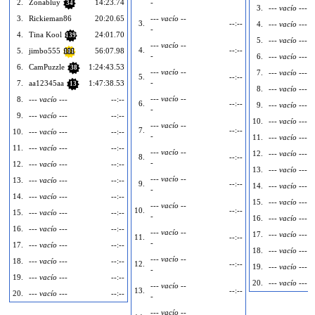
2.
Zonabluy
14:23.74
-
34
3.
--- vacío ---
3.
Rickieman86
20:20.65
--- vacío --
3.
--:--
4.
--- vacío ---
-
4.
Tina Kool
24:01.70
139
5.
--- vacío ---
--- vacío --
4.
--:--
5.
jimbo555
56:07.98
111
-
6.
--- vacío ---
6.
CamPuzzle
1:24:43.53
38
--- vacío --
7.
--- vacío ---
5.
--:--
-
7.
aa12345aa
1:47:38.53
13
8.
--- vacío ---
--- vacío --
8.
--- vacío ---
--:--
6.
--:--
9.
--- vacío ---
-
9.
--- vacío ---
--:--
10.
--- vacío ---
--- vacío --
7.
--:--
10.
--- vacío ---
--:--
-
11.
--- vacío ---
11.
--- vacío ---
--:--
--- vacío --
12.
--- vacío ---
8.
--:--
-
12.
--- vacío ---
--:--
13.
--- vacío ---
--- vacío --
13.
--- vacío ---
--:--
9.
--:--
14.
--- vacío ---
-
14.
--- vacío ---
--:--
15.
--- vacío ---
--- vacío --
10.
--:--
15.
--- vacío ---
--:--
-
16.
--- vacío ---
16.
--- vacío ---
--:--
--- vacío --
17.
--- vacío ---
11.
--:--
-
17.
--- vacío ---
--:--
18.
--- vacío ---
--- vacío --
18.
--- vacío ---
--:--
12.
--:--
19.
--- vacío ---
-
19.
--- vacío ---
--:--
20.
--- vacío ---
--- vacío --
13.
--:--
20.
--- vacío ---
--:--
-
--- vacío --