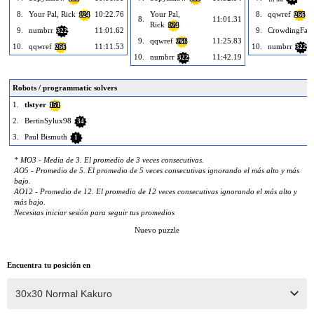
8.
Your Pal, Rick
10:22.76
Your Pal,
8.
qqwref
124
266
8.
11:01.31
Rick
124
9.
numbrr
11:01.62
9.
CrowdingFau
322
9.
qqwref
11:25.83
266
10.
qqwref
11:11.53
10.
numbrr
266
322
10.
numbrr
11:42.19
322
Robots / programmatic solvers
1.
tlstyer
151
2.
BertinSylux98
34
3.
Paul Bismuth
1
* MO3 - Media de 3. El promedio de 3 veces consecutivas.
AO5 - Promedio de 5. El promedio de 5 veces consecutivas ignorando el más alto y más
bajo.
AO12 - Promedio de 12. El promedio de 12 veces consecutivas ignorando el más alto y
más bajo.
Necesitas iniciar sesión para seguir tus promedios
Nuevo puzzle
Encuentra tu posición en