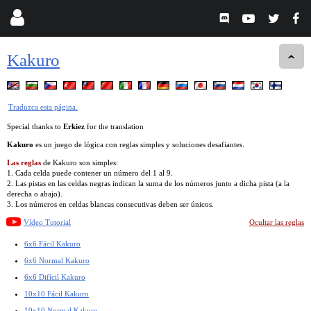
Kakuro
Traduzca esta página.
Special thanks to
Erkiez
for the translation
Kakuro
es un juego de lógica con reglas simples y soluciones desafiantes.
Las reglas
de Kakuro son simples:
1. Cada celda puede contener un número del 1 al 9.
2. Las pistas en las celdas negras indican la suma de los números junto a dicha pista (a la
derecha o abajo).
3. Los números en celdas blancas consecutivas deben ser únicos.
Vídeo Tutorial
Ocultar las reglas
6x6 Fácil Kakuro
6x6 Normal Kakuro
6x6 Difícil Kakuro
10x10 Fácil Kakuro
10x10 Normal Kakuro