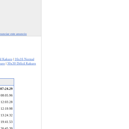
unciar este anuncio
il Kakuro
|
16x16 Normal
kuro
|
30x30 Difícil Kakuro
07:24.29
08:05.96
12:03.28
12:19.98
13:24.32
19:41.53
26:45.39