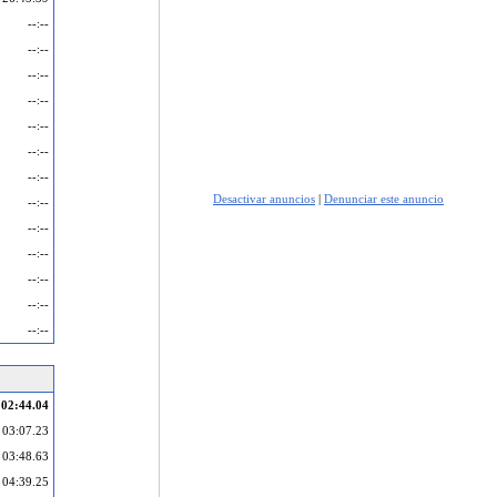
--:--
--:--
--:--
--:--
--:--
--:--
--:--
Desactivar anuncios
|
Denunciar este anuncio
--:--
--:--
--:--
--:--
--:--
--:--
02:44.04
03:07.23
03:48.63
04:39.25