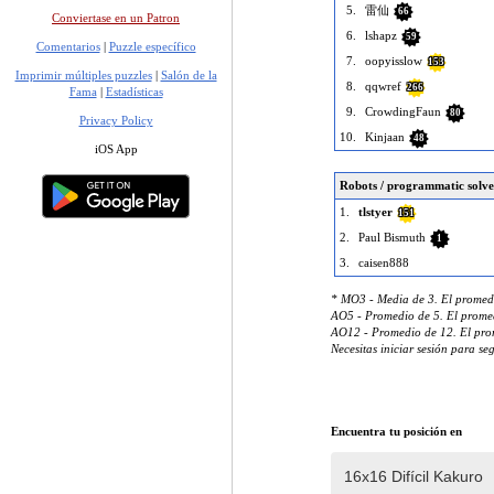
5.
雷仙
66
Conviertase en un Patron
6.
lshapz
59
Comentarios
|
Puzzle específico
7.
oopyisslow
153
Imprimir múltiples puzzles
|
Salón de la
8.
qqwref
266
Fama
|
Estadísticas
9.
CrowdingFaun
80
Privacy Policy
10.
Kinjaan
48
iOS App
Robots / programmatic solve
1.
tlstyer
151
2.
Paul Bismuth
1
3.
caisen888
* MO3 - Media de 3. El promedi
AO5 - Promedio de 5. El promed
AO12 - Promedio de 12. El prom
Necesitas iniciar sesión para se
Encuentra tu posición en