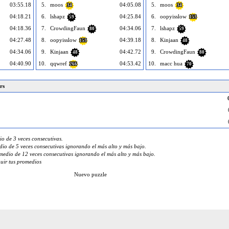
03:55.18
5.
moos
04:05.08
5.
moos
34
34
04:18.21
6.
lshapz
04:25.84
6.
oopyisslow
59
153
04:18.36
7.
CrowdingFaun
04:34.06
7.
lshapz
80
59
04:27.48
8.
oopyisslow
04:39.18
8.
Kinjaan
153
48
04:34.06
9.
Kinjaan
04:42.72
9.
CrowdingFaun
48
80
04:40.90
10.
qqwref
04:53.42
10.
macc hua
266
70
rs
o de 3 veces consecutivas.
io de 5 veces consecutivas ignorando el más alto y más bajo.
edio de 12 veces consecutivas ignorando el más alto y más bajo.
guir tus promedios
Nuevo puzzle