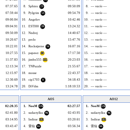
07:37.65
8.
Sphinx
09:50.09
8.
--- vacío ---
23
07:59.44
9.
Pylgrim
09:54.79
9.
--- vacío ---
53
09:00.84
10.
Angelov
10:42.46
10.
--- vacío ---
09:04.91
11.
ESTI00
13:24.32
11.
--- vacío ---
39
09:50.09
12.
Nndrej
14:40.67
12.
--- vacío ---
10:20.67
13.
peclo
15:47.76
13.
--- vacío ---
10:22.01
14.
Rockstjerne
16:07.16
14.
--- vacío ---
56
10:27.55
15.
papawz
17:17.50
15.
--- vacío ---
24
11:37.83
16.
jimbo555
20:23.03
16.
--- vacío ---
111
12:13.34
17.
TNPuzzle
21:55.67
17.
--- vacío ---
12:15.97
18.
mosse
22:43.37
18.
--- vacío ---
12:30.69
19.
cip1703
34:18.43
19.
--- vacío ---
8
13:24.78
20.
DiVdm
1:18:10.53
20.
--- vacío ---
AO5
AO12
02:20.35
1.
NooM
02:27.57
1.
NooM
326
326
02:41.80
2.
sudactylku
02:43.95
2.
sudactylku
96
96
03:14.95
3.
Indirar
03:20.61
3.
Indirar
182
182
03:43.47
4.
雷仙
03:56.34
4.
雷仙
66
66