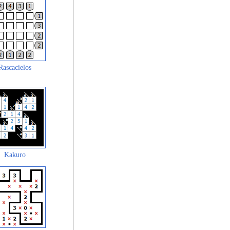
Rascacielos
Kakuro