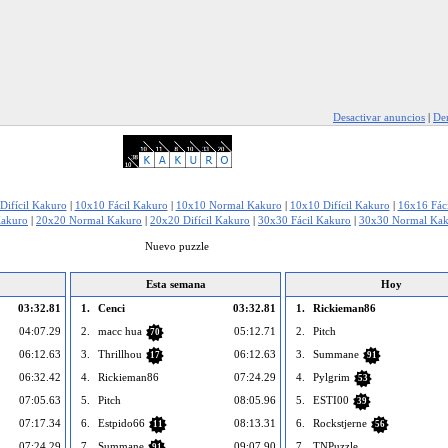
Desactivar anuncios
|
Den
Difícil Kakuro
|
10x10 Fácil Kakuro
|
10x10 Normal Kakuro
|
10x10 Difícil Kakuro
|
16x16 Fác
Kakuro
|
20x20 Normal Kakuro
|
20x20 Difícil Kakuro
|
30x30 Fácil Kakuro
|
30x30 Normal Ka
Nuevo puzzle
Esta semana
Hoy
03:32.81
1.
Cenci
03:32.81
1.
Rickieman86
04:07.29
2.
macc hua
05:12.71
2.
Pitch
70
06:12.63
3.
Thrillhou
06:12.63
3.
Summane
17
91
06:32.42
4.
Rickieman86
07:24.29
4.
Pylgrim
53
07:05.63
5.
Pitch
08:05.96
5.
ESTI00
39
07:17.34
6.
Estpido66
08:13.31
6.
Rockstjerne
11
56
07:24.29
7.
Summane
09:07.90
7.
TNPuzzle
91