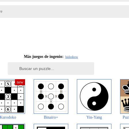
re
Más juegos de ingenio:
hide
show
Kurodoko
Binairo+
Yin-Yang
Puz