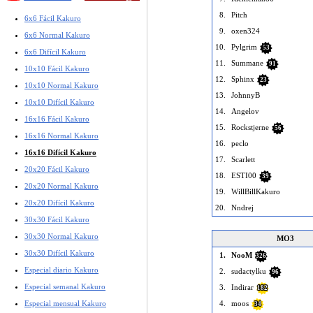
8.
Pitch
6x6 Fácil Kakuro
9.
oxen324
6x6 Normal Kakuro
10.
Pylgrim
53
6x6 Difícil Kakuro
11.
Summane
91
10x10 Fácil Kakuro
12.
Sphinx
23
10x10 Normal Kakuro
13.
JohnnyB
10x10 Difícil Kakuro
14.
Angelov
16x16 Fácil Kakuro
15.
Rockstjerne
56
16x16 Normal Kakuro
16.
peclo
16x16 Difícil Kakuro
17.
Scarlett
20x20 Fácil Kakuro
18.
ESTI00
39
20x20 Normal Kakuro
19.
WillBillKakuro
20x20 Difícil Kakuro
20.
Nndrej
30x30 Fácil Kakuro
30x30 Normal Kakuro
MO3
30x30 Difícil Kakuro
1.
NooM
326
Especial diario Kakuro
2.
sudactylku
96
Especial semanal Kakuro
3.
Indirar
182
4.
moos
Especial mensual Kakuro
34